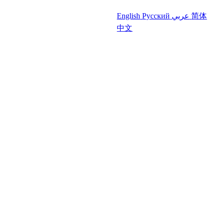
English
Русский
عربي
简体
中文