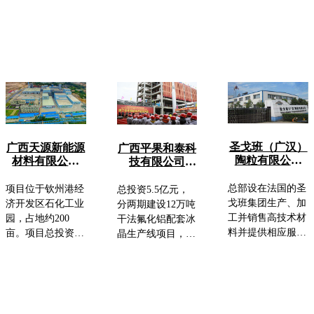
圣戈班（广汉）
广西天源新能源
广西平果和泰科
陶粒有限公司
材料有限公司
技有限公司
年产8万吨石油
25kt/a电池级氢
60kt/a新型干法
支撑剂（陶粒
氧化锂及100kt
氟化铝项目（一
总部设在法国的圣
项目位于钦州港经
总投资5.5亿元，
沙）DCS生产线
锂电池回收循环
期工程）
戈班集团生产、加
济开发区石化工业
分两期建设12万吨
利用项目（一期
工并销售高技术材
园，占地约200
干法氟化铝配套冰
工程）
料并提供相应服
亩。项目总投资为
晶生产线项目，其
务。圣戈班将原材
5.1亿元，达产
中一期建设年产6
料加工为先进材料
后，可新增产值30
万吨干法氟化铝生
用于我们的日常生
亿元，年新增税收
产线。是广西
活中，同时开发未
1亿元以上。二期
铝“二次创业”的重
来新材料。圣戈班
项目建成投产后，
要工程、自治区层