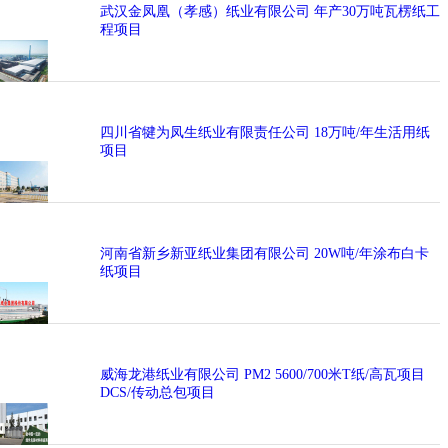
武汉金凤凰（孝感）纸业有限公司 年产30万吨瓦楞纸工
山市的新能源产业
程项目
中占有举足轻重的
地位，使其在市场
竞争中处于有利地
位，使产品的品质
得到保证，为创建
四川省犍为凤生纸业有限责任公司 18万吨/年生活用纸
品牌奠定基础，推
项目
动企业提升核心竞
争力。
河南省新乡新亚纸业集团有限公司 20W吨/年涂布白卡
纸项目
威海龙港纸业有限公司 PM2 5600/700米T纸/高瓦项目
DCS/传动总包项目