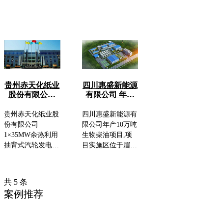
集团是其所在所有
将以此项目为基础
面统筹推进“双百
行业的欧洲及世界
打造一条目前全球
双新”项目、自治
领先者，并且是世
最大的单水氢氧化
区重大项目现场观
界工业集团百强之
锂生产线。
摩推进会的重点项
一。圣戈班集团是
目。氟化铝产品纯
其所在所有行业的
度高，质量稳定，
欧洲及世界领先
达到或超过国家氟
者，并且是世界工
化铝AF-O质量标
贵州赤天化纸业
四川惠盛新能源
业集团百强之一。
准。
股份有限公司
有限公司 年产
35MW余热利用
10万吨生物柴油
抽背式汽轮发电
仪表电气自动化
贵州赤天化纸业股
四川惠盛新能源有
机组工程DCS
项目
份有限公司
限公司年产10万吨
1×35MW余热利用
生物柴油项目,项
抽背式汽轮发电机
目实施区位于眉山
组工程分散控制系
市金象化工产业园
统（DCS）,控制
区,建设性质为新
器AS410冗余控制
建。四川惠盛新能
共 5 条
器+高端IO卡件
源有限公司主要是
案例推荐
ET200SP HA
生产生物柴油类产
品的专业经营型企
业，项目建设在眉