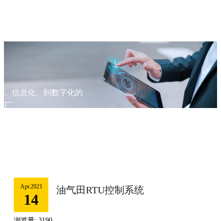
化、信息化、到数字化的
工厂
解决方案
Apr.2021
油气田RTU控制系统
14
浏览量: 3190