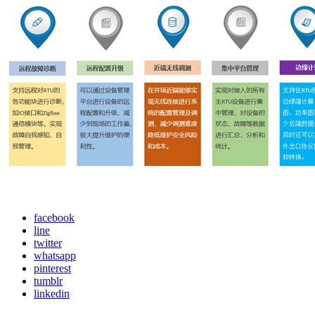
facebook
line
twitter
whatsapp
pinterest
tumblr
linkedin