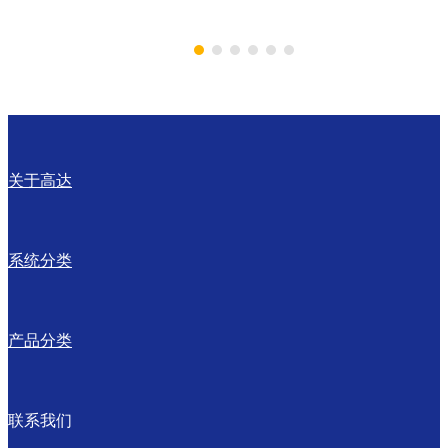
金凤
省犍
省新
龙港
凰
为凤
乡新
纸业
（孝
生纸
亚纸
有限
关于高达
感）
业有
业集
公司
系统分类
纸业
限责
团有
PM2
产品分类
有限
任公
限公
5600/700
公司
司
司
米T
联系我们